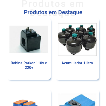
Produtos em
Destaque
Produtos em Destaque
Bobina Parker 110v e
Acumulador 1 litro
220v
Ler mais
Ler mais