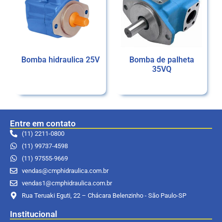
Bomba hidraulica 25V
Bomba de palheta
35VQ
Ler mais
Ler mais
Entre em contato
(11) 2211-0800
(11) 99737-4598
(11) 97555-9669
vendas@cmphidraulica.com.br
vendas1@cmphidraulica.com.br
Rua Teruaki Eguti, 22 – Chácara Belenzinho - São Paulo-SP
Institucional