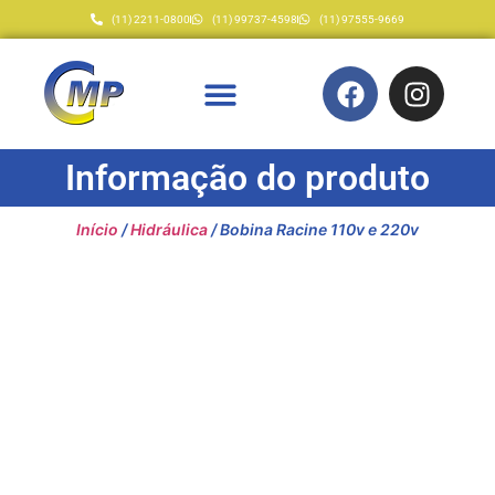
(11) 2211-0800
(11) 99737-4598
(11) 97555-9669
Informação do produto
Início
/
Hidráulica
/ Bobina Racine 110v e 220v