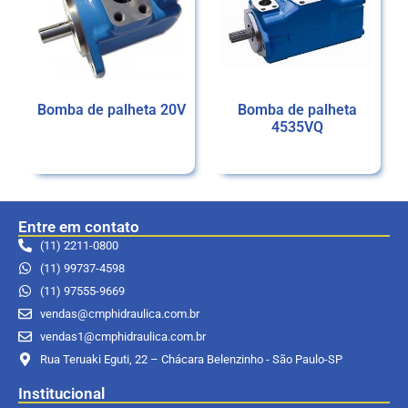
Bomba de palheta 20V
Bomba de palheta
4535VQ
Ler mais
Ler mais
Entre em contato
(11) 2211-0800
(11) 99737-4598
(11) 97555-9669
vendas@cmphidraulica.com.br
vendas1@cmphidraulica.com.br
Rua Teruaki Eguti, 22 – Chácara Belenzinho - São Paulo-SP
Institucional