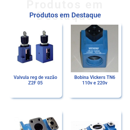
Produtos em
Destaque
Produtos em Destaque
Valvula reg de vazão
Bobina Vickers TN6
Z2F 05
110v e 220v
Ler mais
Ler mais