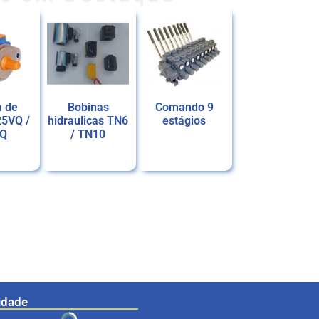
 de
Bobinas
Comando 9
25VQ /
hidraulicas TN6
estágios
VQ
/ TN10
Ler mais
Ler mais
idade