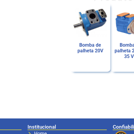
Bomba de
Bomba
palheta 20V
palheta 
35 
Ler mais
Ler mais
Institucional
Confiabil
Home