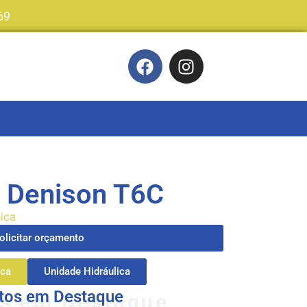
69
 Denison T6C
lica
olicitar orçamento
ca
Unidade Hidráulica
tos em Destaque
s em Destaque