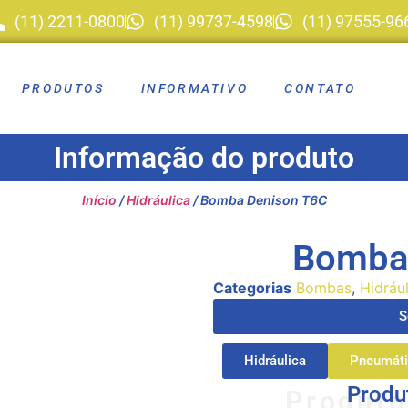
(11) 2211-0800
(11) 99737-4598
(11) 97555-96
PRODUTOS
INFORMATIVO
CONTATO
Informação do produto
Início
/
Hidráulica
/ Bomba Denison T6C
Bomba
Categorias
Bombas
,
Hidráu
S
Hidráulica
Pneumáti
Produ
Produto