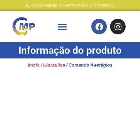
(11) 2211-0800
(11) 99737-4598
(11) 97555-9669
Informação do produto
Início
/
Hidráulica
/ Comando 4 estágios