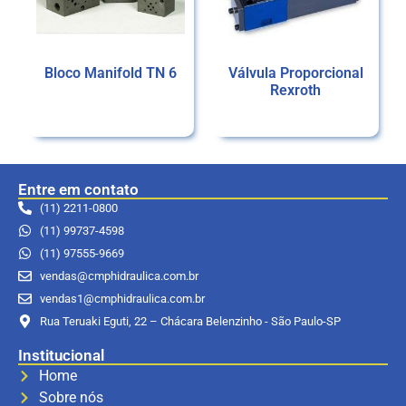
Bloco Manifold TN 6
Válvula Proporcional
Rexroth
Ler mais
Ler mais
Entre em contato
(11) 2211-0800
(11) 99737-4598
(11) 97555-9669
vendas@cmphidraulica.com.br
vendas1@cmphidraulica.com.br
Rua Teruaki Eguti, 22 – Chácara Belenzinho - São Paulo-SP
Institucional
Home
Sobre nós