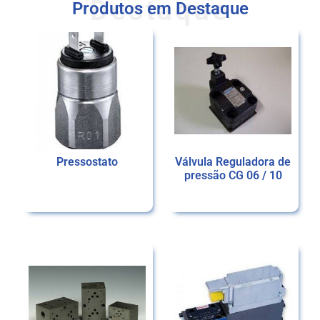
Destaque
Produtos em Destaque
Pressostato
Válvula Reguladora de
pressão CG 06 / 10
Ler mais
Ler mais