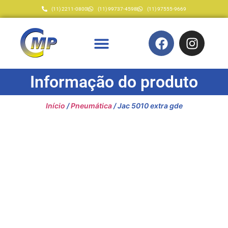
(11) 2211-0800
(11) 99737-4598
(11) 97555-9669
Informação do produto
Início
/
Pneumática
/ Jac 5010 extra gde