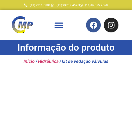
(11) 2211-0800
(11) 99737-4598
(11) 97555-9669
Informação do produto
Início
/
Hidráulica
/ kit de vedação válvulas