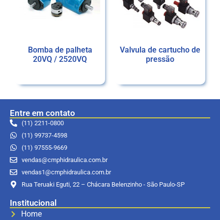
Bomba de palheta
Valvula de cartucho de
20VQ / 2520VQ
pressão
Ler mais
Ler mais
Entre em contato
(11) 2211-0800
(11) 99737-4598
(11) 97555-9669
vendas@cmphidraulica.com.br
vendas1@cmphidraulica.com.br
Rua Teruaki Eguti, 22 – Chácara Belenzinho - São Paulo-SP
Institucional
Home