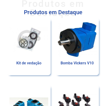
Produtos em
Destaque
Produtos em Destaque
Kit de vedação
Bomba Vickers V10
Ler mais
Ler mais