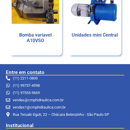
Bomba variavel
Unidades mini Central
A10VSO
Ler mais
Ler mais
Entre em contato
(11) 2211-0800
(11) 99737-4598
(11) 97555-9669
vendas@cmphidraulica.com.br
vendas1@cmphidraulica.com.br
Rua Teruaki Eguti, 22 – Chácara Belenzinho - São Paulo-SP
Institucional