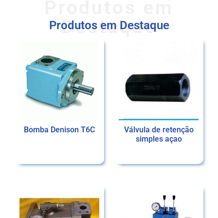
Produtos em
Destaque
Produtos em Destaque
Bomba Denison T6C
Válvula de retenção
simples açao
Ler mais
Ler mais