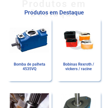
Produtos em
Destaque
Produtos em Destaque
Bomba de palheta
Bobinas Rexroth /
4535VQ
vickers / racine
Ler mais
Ler mais