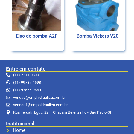
Eixo de bomba A2F
Bomba Vickers V20
Ler mais
Ler mais
Entre em contato
(11) 2211-0800
(11) 99737-4598
(11) 97555-9669
vendas@cmphidraulica.com.br
vendas1@cmphidraulica.com.br
Rua Teruaki Eguti, 22 – Chácara Belenzinho - São Paulo-SP
Institucional
Home