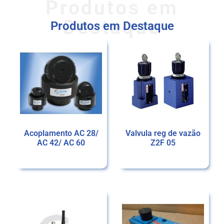
Produtos em
Destaque
Produtos em Destaque
Acoplamento AC 28/
Valvula reg de vazão
AC 42/ AC 60
Z2F 05
Ler mais
Ler mais