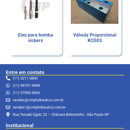
Eixo para bomba
Válvula Proporcional
vickers
KCG03
Ler mais
Ler mais
Entre em contato
(11) 2211-0800
(11) 99737-4598
(11) 97555-9669
vendas@cmphidraulica.com.br
vendas1@cmphidraulica.com.br
Rua Teruaki Eguti, 22 – Chácara Belenzinho - São Paulo-SP
Institucional