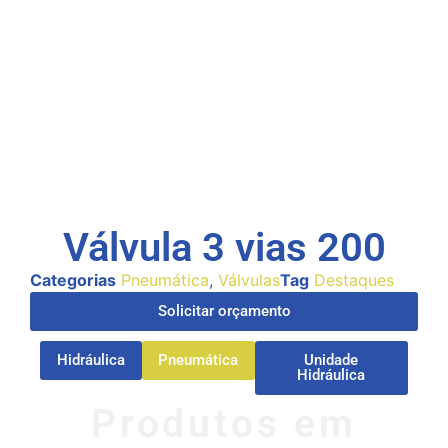
Válvula 3 vias 200
Categorias
Pneumática
,
Válvulas
Tag
Destaques
Solicitar orçamento
Hidráulica
Pneumática
Unidade
Hidráulica
Produtos em