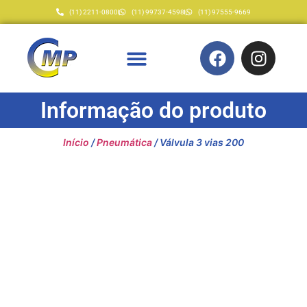
(11) 2211-0800
(11) 99737-4598
(11) 97555-9669
Informação do produto
Início
/
Pneumática
/ Válvula 3 vias 200