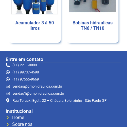
Acumulador 3 á 50
Bobinas hidraulicas
litros
TN6 / TN10
Ler mais
Ler mais
Entre em contato
(11) 2211-0800
(11) 99737-4598
(11) 97555-9669
vendas@cmphidraulica.com.br
vendas1@cmphidraulica.com.br
Rua Teruaki Eguti, 22 – Chácara Belenzinho - São Paulo-SP
Institucional
Home
Sobre nós