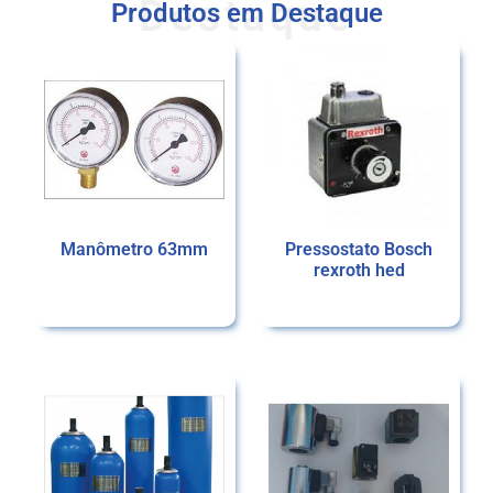
Destaque
Produtos em Destaque
Manômetro 63mm
Pressostato Bosch
rexroth hed
Ler mais
Ler mais