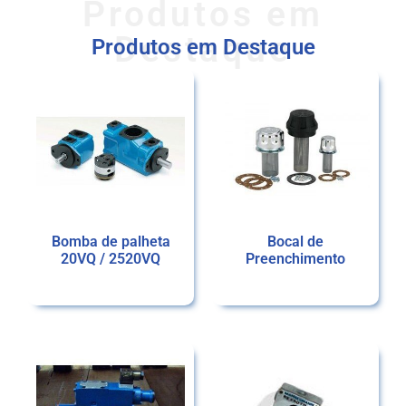
Produtos em
Destaque
Produtos em Destaque
Bomba de palheta
Bocal de
20VQ / 2520VQ
Preenchimento
Ler mais
Ler mais