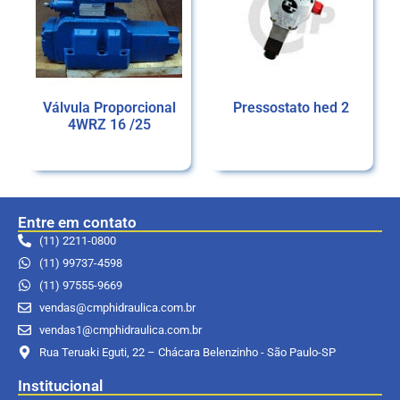
Válvula Proporcional
Pressostato hed 2
4WRZ 16 /25
Ler mais
Ler mais
Entre em contato
(11) 2211-0800
(11) 99737-4598
(11) 97555-9669
vendas@cmphidraulica.com.br
vendas1@cmphidraulica.com.br
Rua Teruaki Eguti, 22 – Chácara Belenzinho - São Paulo-SP
Institucional