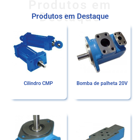
Produtos em
Destaque
Produtos em Destaque
Cilindro CMP
Bomba de palheta 20V
Ler mais
Ler mais