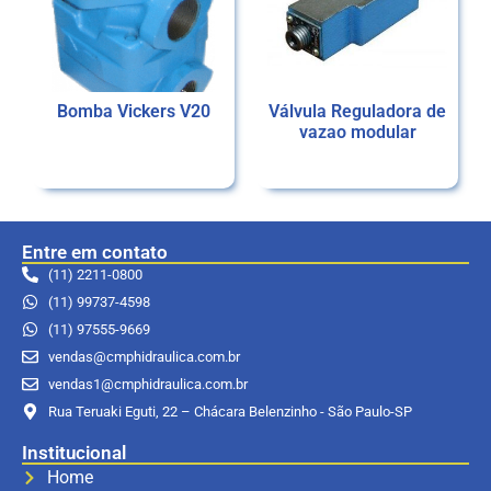
Bomba Vickers V20
Válvula Reguladora de
vazao modular
Ler mais
Ler mais
Entre em contato
(11) 2211-0800
(11) 99737-4598
(11) 97555-9669
vendas@cmphidraulica.com.br
vendas1@cmphidraulica.com.br
Rua Teruaki Eguti, 22 – Chácara Belenzinho - São Paulo-SP
Institucional
Home