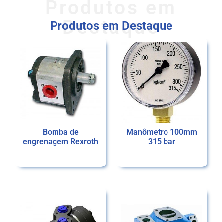
Produtos em
Destaque
Produtos em Destaque
Bomba de
Manômetro 100mm
engrenagem Rexroth
315 bar
Ler mais
Ler mais