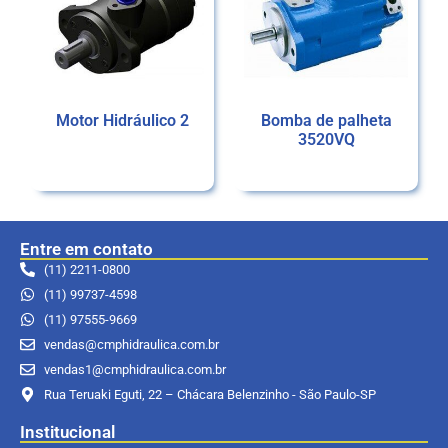
Motor Hidráulico 2
Bomba de palheta
3520VQ
Ler mais
Ler mais
Entre em contato
(11) 2211-0800
(11) 99737-4598
(11) 97555-9669
vendas@cmphidraulica.com.br
vendas1@cmphidraulica.com.br
Rua Teruaki Eguti, 22 – Chácara Belenzinho - São Paulo-SP
Institucional